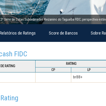
rie de Cotas Subordinadas Mezanino do Taguaíba FIDC; perspectiva estável
Relatórios de Ratings
Score de Bancos
Sobre Ra
rcash FIDC
RATING
DE RATING
CP
LP
brBB+
 Rating