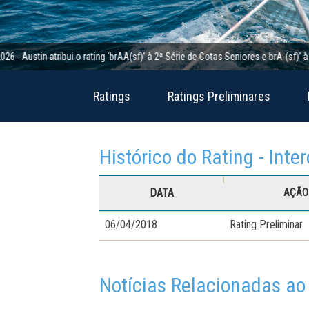
tin atribui o rating ‘brAA(sf)’ à 2ª Série de Cotas Seniores e brA-(sf)’ à 2ª Sé
Ratings
Ratings Preliminares
Histórico do Rating - Inte
DATA
AÇÃO 
06/04/2018
Rating Preliminar
Notícias Relacionadas ao