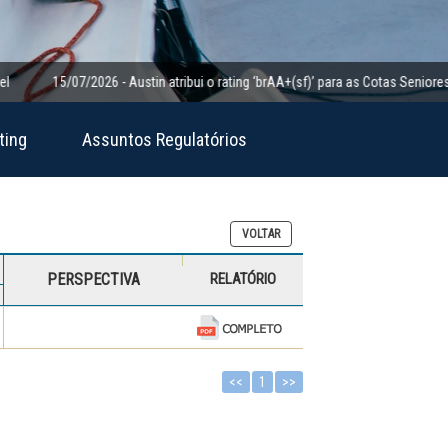
15/07/2026 - Austin atribui o rating ‘brAA+(sf)’ para as Cotas Seniores da Cl
ting
Assuntos Regulatórios
VOLTAR
PERSPECTIVA
RELATÓRIO
<<
1
>>