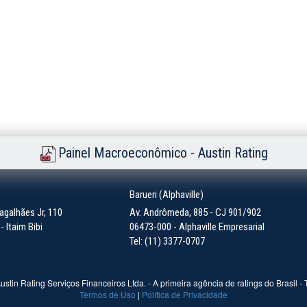
Painel Macroeconômico - Austin Rating
)
Barueri (Alphaville)
galhães Jr, 110
Av. Andrômeda, 885 - CJ 901/902
 Itaim Bibi
06473-000 - Alphaville Empresarial
Tel: (11) 3377-0707
ustin Rating Serviços Financeiros Ltda. - A primeira agência de ratings do Brasil -
Termos de Uso
|
Política de Privacidade