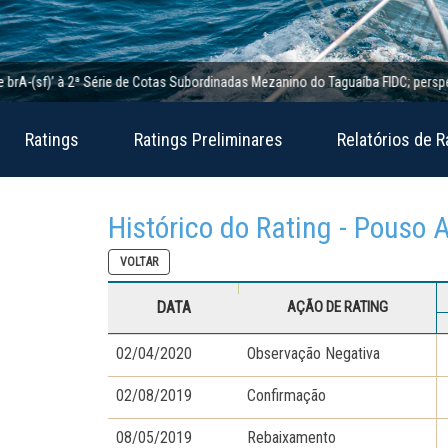
(sf)’ à 2ª Série de Cotas Subordinadas Mezanino do Taguaíba FIDC; perspectiva e
Ratings
Ratings Preliminares
Relatórios de R
Histórico do Rating - Pouso 
VOLTAR
DATA
AÇÃO DE RATING
02/04/2020
Observação Negativa
02/08/2019
Confirmação
08/05/2019
Rebaixamento