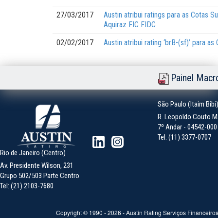
27/03/2017
Austin atribui ratings para as Cotas
Aquiraz FIC FIDC
02/02/2017
Austin atribui rating ‘brB-(sf)’ para 
Painel Macr
São Paulo (Itaim Bibi
R. Leopoldo Couto Ma
7º Andar - 04542-000 -
Tel: (11) 3377-0707
Rio de Janeiro (Centro)
Av. Presidente Wilson, 231
Grupo 502/503 Parte Centro
Tel: (21) 2103-7680
Copyright © 1990 -
2026
- Austin Rating Serviços Financeiros 