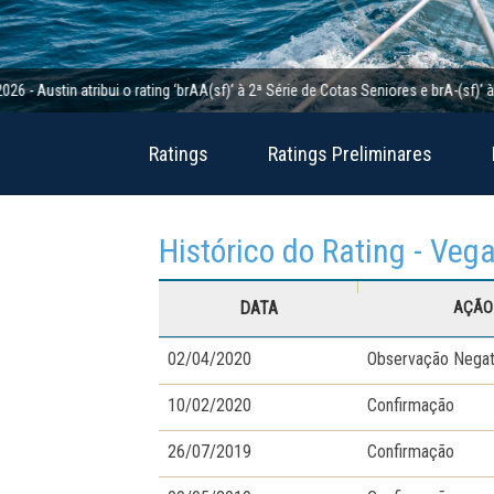
in atribui o rating ‘brAA(sf)’ à 2ª Série de Cotas Seniores e brA-(sf)’ à 2ª Sé
Ratings
Ratings Preliminares
Histórico do Rating - Veg
DATA
AÇÃO 
02/04/2020
Observação Negat
10/02/2020
Confirmação
26/07/2019
Confirmação