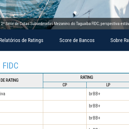
rie de Cotas Subordinadas Mezanino do Taguaíba FIDC; perspectiva estável
Relatórios de Ratings
Score de Bancos
Sobre Ra
a FIDC
RATING
DE RATING
CP
LP
iva
brBB+
brBB+
brBB+