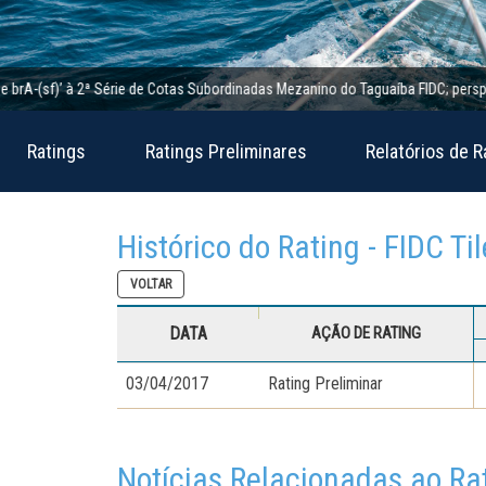
A-(sf)’ à 2ª Série de Cotas Subordinadas Mezanino do Taguaíba FIDC; perspectiva
Ratings
Ratings Preliminares
Relatórios de R
Histórico do Rating - FIDC Ti
VOLTAR
DATA
AÇÃO DE RATING
03/04/2017
Rating Preliminar
Notícias Relacionadas ao Ra