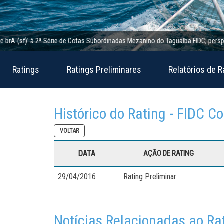
(sf)’ à 2ª Série de Cotas Subordinadas Mezanino do Taguaíba FIDC; perspectiva e
Ratings
Ratings Preliminares
Relatórios de R
Histórico do Rating - FIDC C
VOLTAR
DATA
AÇÃO DE RATING
29/04/2016
Rating Preliminar
Notícias Relacionadas ao Ra