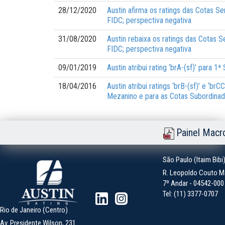
28/12/2020
Austin afirma os ratings das Cotas S
FIDC; perspectiva negativa
31/08/2020
Austin rebaixa os ratings das Cotas 
FIDC; perspectiva negativa
09/01/2019
Austin atribui rating ‘brA-(sf)’ para
18/04/2016
Austin atribui ratings ‘brB-(sf)’ e ‘b
Mezanino e para as Cotas Subordina
Painel Macr
São Paulo (Itaim Bibi
R. Leopoldo Couto Ma
7º Andar - 04542-000 -
Tel: (11) 3377-0707
Rio de Janeiro (Centro)
Av. Presidente Wilson, 231