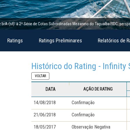
(sf)’ à 2ª Série de Cotas Subordinadas Mezanino do Taguaíba FIDC; perspectiva es
Ratings
Ratings Preliminares
Relatórios de R
Histórico do Rating - Infinity
VOLTAR
DATA
AÇÃO DE RATING
14/08/2018
Confirmação
21/06/2018
Confirmação
18/05/2017
Observação Negativa