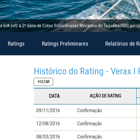
-(sf)’ à 2ª Série de Cotas Subordinadas Mezanino do Taguaíba FIDC; perspectiva 
Ratings
Ratings Preliminares
Relatórios de R
Histórico do Rating - Verax I
VOLTAR
DATA
AÇÃO DE RATING
09/11/2016
Confirmação
12/08/2016
Confirmação
08/03/2016
Confirmação