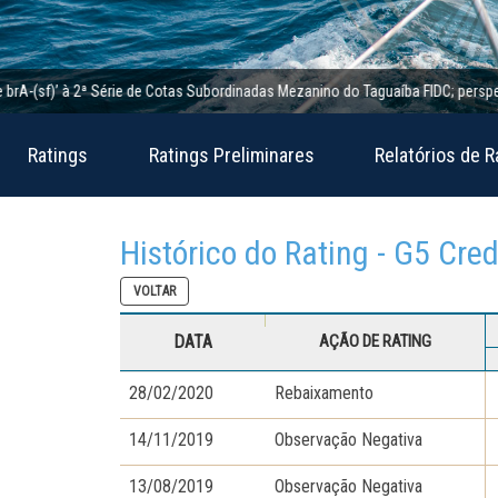
(sf)’ à 2ª Série de Cotas Subordinadas Mezanino do Taguaíba FIDC; perspectiva e
Ratings
Ratings Preliminares
Relatórios de R
Histórico do Rating - G5 Cre
VOLTAR
DATA
AÇÃO DE RATING
28/02/2020
Rebaixamento
14/11/2019
Observação Negativa
13/08/2019
Observação Negativa