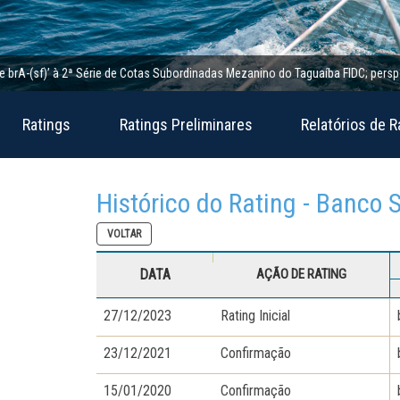
-(sf)’ à 2ª Série de Cotas Subordinadas Mezanino do Taguaíba FIDC; perspectiva 
Ratings
Ratings Preliminares
Relatórios de R
Histórico do Rating - Banco
VOLTAR
DATA
AÇÃO DE RATING
27/12/2023
Rating Inicial
23/12/2021
Confirmação
15/01/2020
Confirmação