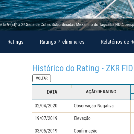
A-(sf)’ à 2ª Série de Cotas Subordinadas Mezanino do Taguaíba FIDC; perspectiva
Ratings
Ratings Preliminares
Relatórios de R
Histórico do Rating - ZKR FI
VOLTAR
DATA
AÇÃO DE RATING
02/04/2020
Observação Negativa
19/07/2019
Elevação
03/05/2019
Confirmação