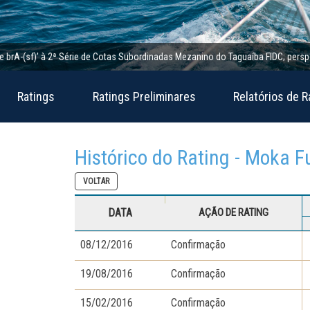
A-(sf)’ à 2ª Série de Cotas Subordinadas Mezanino do Taguaíba FIDC; perspectiva
Ratings
Ratings Preliminares
Relatórios de R
Histórico do Rating - Moka Fu
VOLTAR
DATA
AÇÃO DE RATING
08/12/2016
Confirmação
19/08/2016
Confirmação
15/02/2016
Confirmação