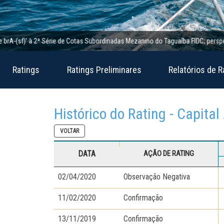
(sf)’ à 2ª Série de Cotas Subordinadas Mezanino do Taguaíba FIDC; perspectiva e
Ratings
Ratings Preliminares
Relatórios de R
Histórico do Rating - Capita
VOLTAR
DATA
AÇÃO DE RATING
02/04/2020
Observação Negativa
11/02/2020
Confirmação
13/11/2019
Confirmação