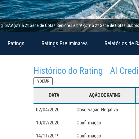
A(sf)’ à 2ª Série de Cotas Seniores e brA-(sf)’ à 2ª Série de Cotas Subordinada
Ratings
Ratings Preliminares
Relatórios de R
Histórico do Rating - Al Cred
VOLTAR
DATA
AÇÃO DE RATING
02/04/2020
Observação Negativa
10/02/2020
Confirmação
14/11/2019
Confirmação