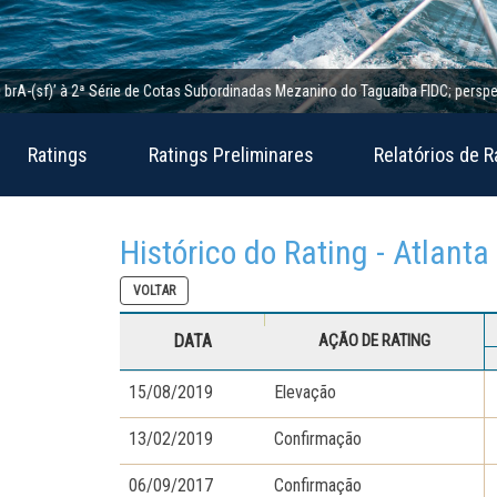
(sf)’ à 2ª Série de Cotas Subordinadas Mezanino do Taguaíba FIDC; perspectiva es
Ratings
Ratings Preliminares
Relatórios de R
Histórico do Rating - Atlanta
VOLTAR
DATA
AÇÃO DE RATING
15/08/2019
Elevação
13/02/2019
Confirmação
06/09/2017
Confirmação