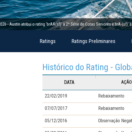
n atribui o rating ‘brAA(sf)’ à 2ª Série de Cotas Seniores e brA-(sf)’ à 2ª Séri
Ratings
Ratings Preliminares
Histórico do Rating - Glob
DATA
AÇÃO 
22/02/2019
Rebaixamento
07/07/2017
Rebaixamento
05/12/2016
Observação Negat