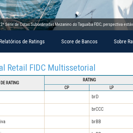
e de Cotas Subordinadas Mezanino do Taguaíba FIDC; perspectiva estável
1
Relatórios de Ratings
Score de Bancos
Sobre Ra
al Retail FIDC Multissetorial
RATING
DE RATING
CP
LP
brD
brCCC
iva
brBB